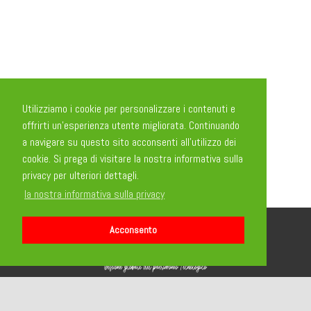
Utilizziamo i cookie per personalizzare i contenuti e
offrirti un'esperienza utente migliorata. Continuando
a navigare su questo sito acconsenti all'utilizzo dei
cookie. Si prega di visitare la nostra informativa sulla
privacy per ulteriori dettagli.
la nostra informativa sulla privacy
Acconsento
Sede Legale:
C.so Industria, 32 10020 Monteu Da Po (TO)